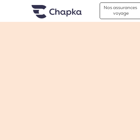
Chapka Assurances Voyages
Aller directement au contenu
Nos assurances
voyage