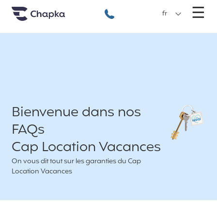
Chapka Assurances Voyages
Aller directement au contenu
M
☰
+33 1 74 85 50 50
fr
Bienvenue dans nos
FAQs
Cap Location Vacances
On vous dit tout sur les garanties du Cap
Location Vacances