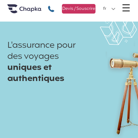
Chapka Assurances Voyages
Aller directement au contenu
M
☰
+33 1 74 85 50 50
Devis / Souscrire
fr
L'assurance pour
des voyages
uniques et
authentiques