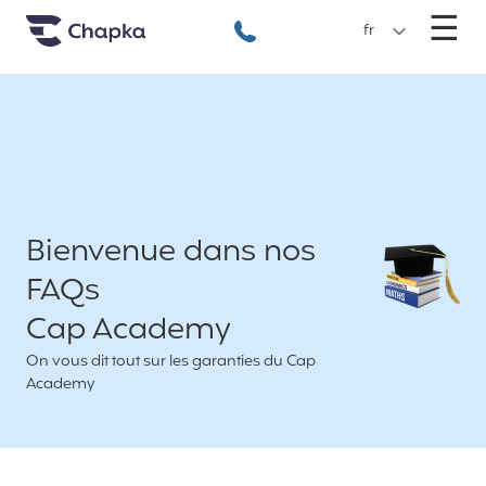
Chapka Assurances Voyages
Aller directement au contenu
M
☰
+33 1 74 85 50 50
fr
Bienvenue dans nos
FAQs
Cap Academy
On vous dit tout sur les garanties du Cap
Academy